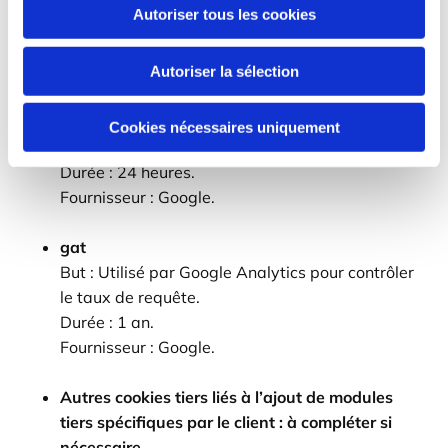
Autoriser tous les cookies
Fournisseur : Google.
gid
Autoriser la sélection
But : Enregistrer un identifiant unique utilisé pour
générer des données statistiques sur la façon
Cookies nécessaires uniquement
dont le visiteur utilise le site internet.
Durée : 24 heures.
Fournisseur : Google.
gat
But : Utilisé par Google Analytics pour contrôler
le taux de requête.
Durée : 1 an.
Fournisseur : Google.
Autres cookies tiers liés à l’ajout de modules
tiers spécifiques par le client : à compléter si
nécessaire