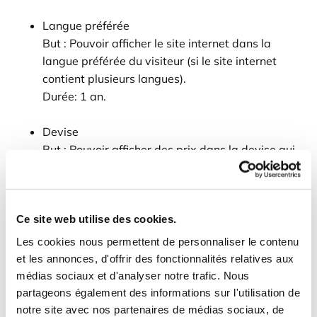
Langue préférée
But : Pouvoir afficher le site internet dans la
langue préférée du visiteur (si le site internet
contient plusieurs langues).
Durée: 1 an.
Devise
But : Pouvoir afficher des prix dans la devise qui
correspond aux préférences du visiteur.
Durée: 30 jours.
Ce site web utilise des cookies.
Google Recaptcha
But : Pouvoir valider que le visiteur est un humain
Les cookies nous permettent de personnaliser le contenu
et limiter la quantité de spams dans les
et les annonces, d'offrir des fonctionnalités relatives aux
formulaires de contact.
médias sociaux et d'analyser notre trafic. Nous
Durée: 1 an.
partageons également des informations sur l'utilisation de
Fournisseur: Google.
notre site avec nos partenaires de médias sociaux, de